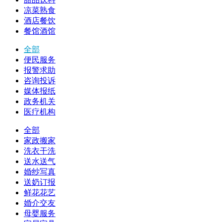
凉菜熟食
酒店餐饮
餐馆酒馆
全部
便民服务
报警求助
咨询投诉
媒体报纸
政务机关
医疗机构
全部
家政搬家
洗衣干洗
送水送气
婚纱写真
送奶订报
鲜花花艺
婚介交友
母婴服务