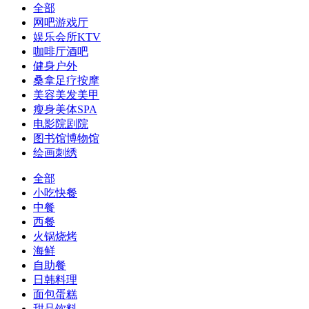
全部
网吧游戏厅
娱乐会所KTV
咖啡厅酒吧
健身户外
桑拿足疗按摩
美容美发美甲
瘦身美体SPA
电影院剧院
图书馆博物馆
绘画刺绣
全部
小吃快餐
中餐
西餐
火锅烧烤
海鲜
自助餐
日韩料理
面包蛋糕
甜品饮料