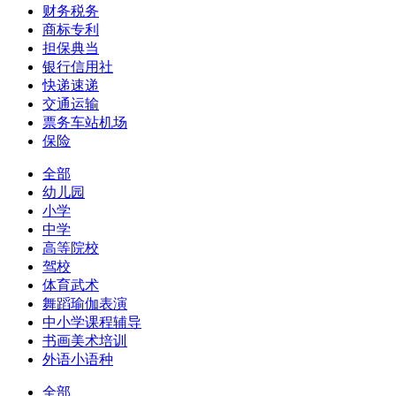
财务税务
商标专利
担保典当
银行信用社
快递速递
交通运输
票务车站机场
保险
全部
幼儿园
小学
中学
高等院校
驾校
体育武术
舞蹈瑜伽表演
中小学课程辅导
书画美术培训
外语小语种
全部