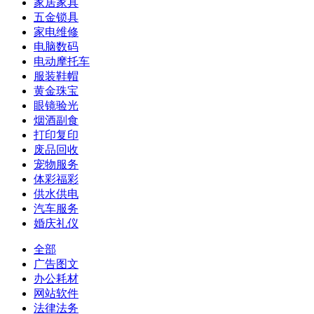
家居家具
五金锁具
家电维修
电脑数码
电动摩托车
服装鞋帽
黄金珠宝
眼镜验光
烟酒副食
打印复印
废品回收
宠物服务
体彩福彩
供水供电
汽车服务
婚庆礼仪
全部
广告图文
办公耗材
网站软件
法律法务