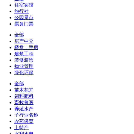
住宿宾馆
旅行社
公园景点
票务门票
全部
房产中介
楼盘二手房
建筑工程
装修装饰
物业管理
绿化环保
全部
苗木花卉
饲料肥料
畜牧兽医
养殖水产
子行业名称
农药保育
土特产
水利水电