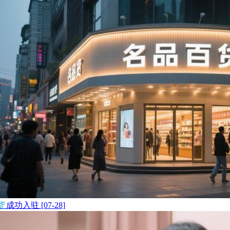
货
成功入驻 [07-28]