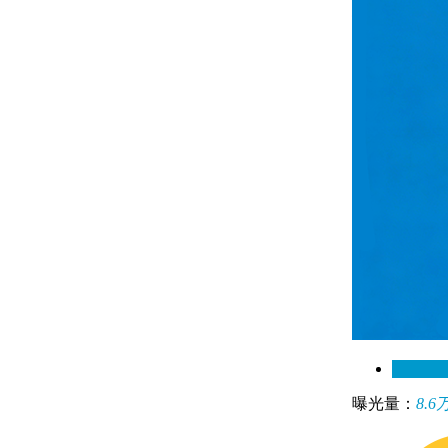
总站
曝光量：
8.6