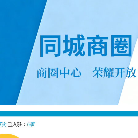
搜
万次
已入驻：
6家