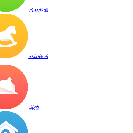
农林牧渔
休闲娱乐
其他